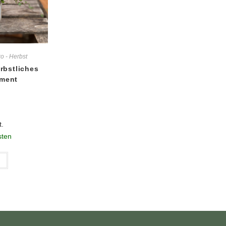
 - Herbst
rbstliches
ment
t.
sten
t