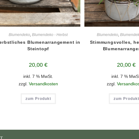
Blumendeko
,
Blumendeko - Herbst
Blumendeko
,
Blumendeko
erbstliches Blumenarrangement in
Stimmungsvolles, he
Steintopf
Blumenarrange
20,00
€
20,00
€
inkl. 7 % MwSt.
inkl. 7 % MwS
zzgl.
Versandkosten
zzgl.
Versandko
zum Produkt
zum Produk
T